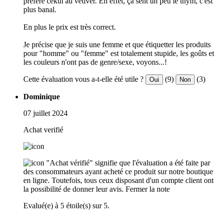
préfère cekui au vétiver. En effet, ça sent un peu le thym, c'est
plus banal.
En plus le prix est très correct.
Je précise que je suis une femme et que étiquetter les produits
pour "homme" ou "femme" est totalement stupide, les goûts et
les couleurs n'ont pas de genre/sexe, voyons...!
Cette évaluation vous a-t-elle été utile ?
(9)
(3)
Oui
Non
Dominique
07 juillet 2024
Achat verifié
"Achat vérifié" signifie que l'évaluation a été faite par
des consommateurs ayant acheté ce produit sur notre boutique
en ligne. Toutefois, tous ceux disposant d'un compte client ont
la possibilité de donner leur avis.
Fermer la note
Evalué(e) à 5 étoile(s) sur 5.