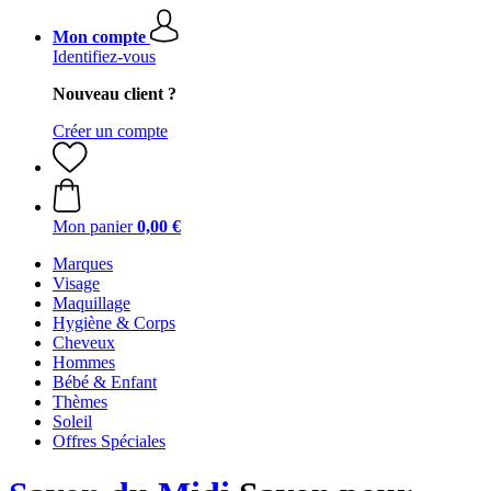
Mon compte
Identifiez-vous
Nouveau client ?
Créer un compte
Mon panier
0,00 €
Marques
Visage
Maquillage
Hygiène & Corps
Cheveux
Hommes
Bébé & Enfant
Thèmes
Soleil
Offres Spéciales