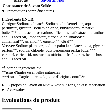
Marque:
Savon du Midi
Consistance de Savon:
Solides
Informations complémentaires
Ingredients (INCI):
Garrigue:Sodium palmate*, Sodium palm kernelate*, aqua,
parfum**, glycerin, sodium chloride, butyrospermum parkii
butter***, citric acid, rosmarinus officinalis leaf extract, helianthus
annuus seed oil, limonene**, citronellol**, linalool**,
cinnammal**, geraniol**, eugenol**, citral**
Vetyver: Sodium plamate*, sodium palm kernelate*, aqua, glycerin,
parfum**, sodium chloride, butyrospermum parkii butter***,
caramel, citric acid, rosmarinus officinalis leaf extract, helianthus
annuus seed oil
*à partir d'ingrédients bio
**issus d'huiles essentielles naturelles
***issu de l'agriculture biologique d'origine contrôlée
À propos de Savon du Midi - Note sur l'origine et la fabrication
Accessoires
Evaluations du produit