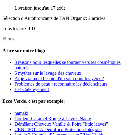
Livraison jusqu'au 17 août
Sélection d'Autobronzants de TAN Organic: 2 articles
Tous les prix TTC.
Filtres
À lire sur notre blog:
3 raisons pour lesquelles se tourner vers les cosmétiques
naturels
6 mythes sur le lavage des cheveux
Ai-je vraiment besoin d'un soin pour les yeux ?
Problèmes de peau : reconnaître les déclencheurs
Let's talk eyeliner!
Ecco Verde, c'est par exemple:
namaki
Couleur Caramel Rouge à Lèvres Nacré
Démêlant Cheveux Vanille & Poire "little leaves"
CENTIFOLIA Dentifrice Protection Intégrale
Lot de 2 Culottes d'Apprentissage "Blue/Teddy"