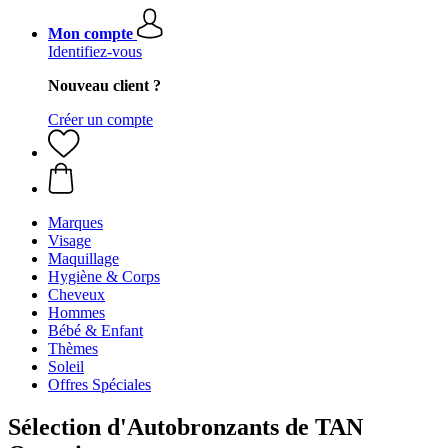
Mon compte
Identifiez-vous
Nouveau client ?
Créer un compte
Marques
Visage
Maquillage
Hygiène & Corps
Cheveux
Hommes
Bébé & Enfant
Thèmes
Soleil
Offres Spéciales
Sélection d'Autobronzants de TAN