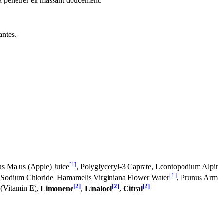
-la pénétrer en massant doucement.
antes.
[1]
us Malus (Apple) Juice
, Polyglyceryl-3 Caprate, Leontopodium Alpinu
[1]
, Sodium Chloride, Hamamelis Virginiana Flower Water
, Prunus Arm
[2]
[2]
[2]
 (Vitamin E),
Limonene
,
Linalool
,
Citral