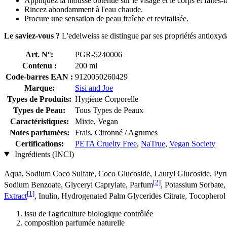
Appliquez la mousse obtenue sur le visage et le corps et faites
Rincez abondamment à l'eau chaude.
Procure une sensation de peau fraîche et revitalisée.
Le saviez-vous ?
L'edelweiss se distingue par ses propriétés antioxyd
Art. N°:
PGR-5240006
Contenu :
200 ml
Code-barres EAN :
9120050260429
Marque:
Sisi and Joe
Types de Produits:
Hygiène Corporelle
Types de Peau:
Tous Types de Peaux
Caractéristiques:
Mixte, Vegan
Notes parfumées:
Frais, Citronné / Agrumes
Certifications:
PETA Cruelty Free
,
NaTrue
,
Vegan Society
Ingrédients (INCI)
Aqua, Sodium Coco­ Sulfate, Coco Glucoside, Lauryl Glucoside, Pyr
[2]
Sodium Benzoate, Glyceryl Caprylate, Parfum
, Potassium Sorbate
[1]
Extract
, Inulin, Hydrogenated Palm Glycerides Citrate, Tocopherol
issu de l'agriculture biologique contrôlée
composition parfumée naturelle