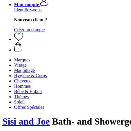
Mon compte
Identifiez-vous
Nouveau client ?
Créer un compte
Marques
Visage
Maquillage
Hygiène & Corps
Cheveux
Hommes
Bébé & Enfant
Thèmes
Soleil
Offres Spéciales
Sisi and Joe
Bath- and Showerge