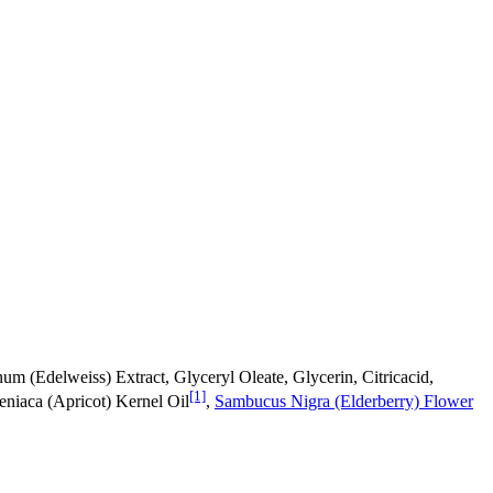
m (Edelweiss) Extract, Glyceryl Oleate, Glycerin, Citricacid,
[1]
eniaca (Apricot) Kernel Oil
,
Sambucus Nigra (Elderberry) Flower