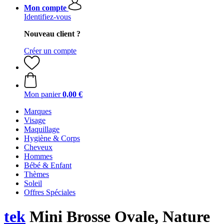
Mon compte
Identifiez-vous
Nouveau client ?
Créer un compte
Mon panier
0,00 €
Marques
Visage
Maquillage
Hygiène & Corps
Cheveux
Hommes
Bébé & Enfant
Thèmes
Soleil
Offres Spéciales
tek
Mini Brosse Ovale, Nature