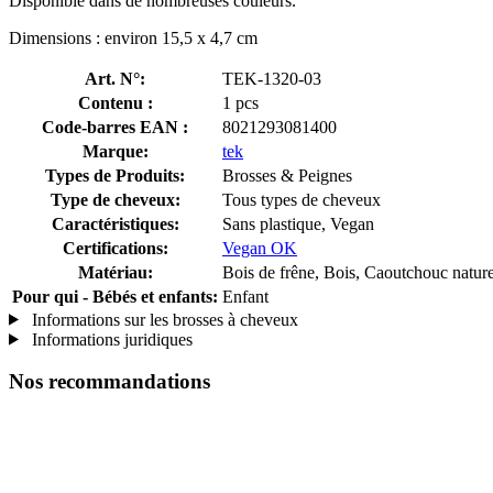
Disponible dans de nombreuses couleurs.
Dimensions : environ 15,5 x 4,7 cm
Art. N°:
TEK-1320-03
Contenu :
1 pcs
Code-barres EAN :
8021293081400
Marque:
tek
Types de Produits:
Brosses & Peignes
Type de cheveux:
Tous types de cheveux
Caractéristiques:
Sans plastique, Vegan
Certifications:
Vegan OK
Matériau:
Bois de frêne, Bois, Caoutchouc nature
Pour qui - Bébés et enfants:
Enfant
Informations sur les brosses à cheveux
Informations juridiques
Nos recommandations