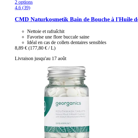
2 options
4.6 (39)
CMD Naturkosmetik
Bain de Bouche à l'Huile d
Nettoie et rafraîchit
Favorise une flore buccale saine
Idéal en cas de collets dentaires sensibles
8,89 €
(177,80 € / L)
Livraison jusqu'au 17 août