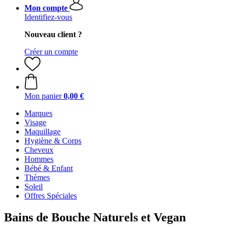
Mon compte
Identifiez-vous
Nouveau client ?
Créer un compte
Mon panier
0,00 €
Marques
Visage
Maquillage
Hygiène & Corps
Cheveux
Hommes
Bébé & Enfant
Thèmes
Soleil
Offres Spéciales
Bains de Bouche Naturels et Vegan