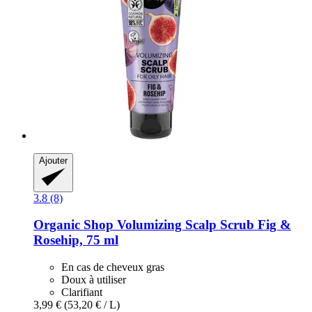
Ajouter
3.8 (8)
Organic Shop
Volumizing Scalp Scrub Fig &
Rosehip, 75 ml
En cas de cheveux gras
Doux à utiliser
Clarifiant
3,99 €
(53,20 € / L)