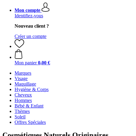
Mon compte
Identifiez-vous
Nouveau client ?
Créer un compte
Mon panier
0,00 €
Marques
Visage
Maquillage
Hygiène & Corps
Cheveux
Hommes
Bébé & Enfant
Thèmes
Soleil
Offres Spéciales
Cosmétiques Naturels Originaires