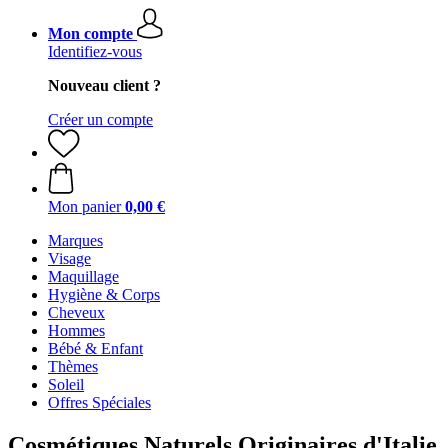
Mon compte
Identifiez-vous
Nouveau client ?
Créer un compte
Mon panier
0,00 €
Marques
Visage
Maquillage
Hygiène & Corps
Cheveux
Hommes
Bébé & Enfant
Thèmes
Soleil
Offres Spéciales
Cosmétiques Naturels Originaires d'Italie