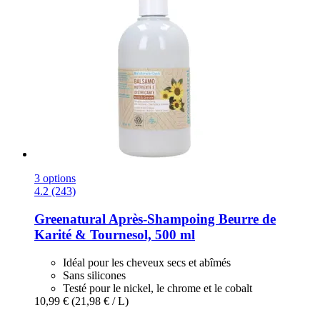
3 options
4.2 (243)
Greenatural
Après-​Shampoing Beurre de
Karité & Tournesol, 500 ml
Idéal pour les cheveux secs et abîmés
Sans silicones
Testé pour le nickel, le chrome et le cobalt
10,99 €
(21,98 € / L)