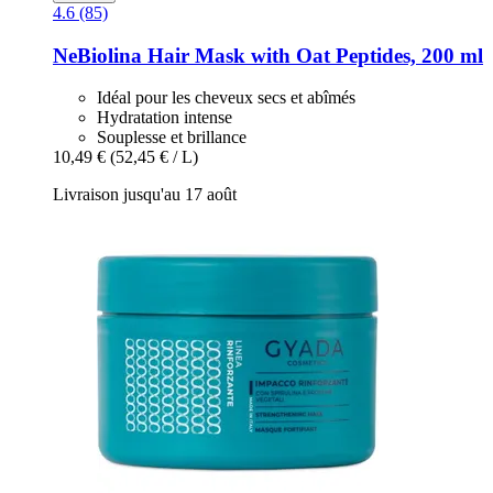
4.6 (85)
NeBiolina
Hair Mask with Oat Peptides, 200 ml
Idéal pour les cheveux secs et abîmés
Hydratation intense
Souplesse et brillance
10,49 €
(52,45 € / L)
Livraison jusqu'au 17 août