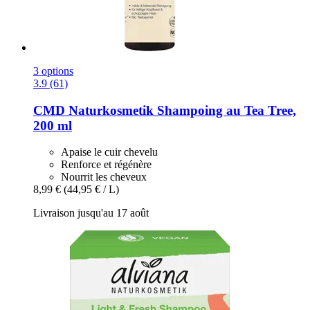
3 options
3.9 (61)
CMD Naturkosmetik
Shampoing au Tea Tree,
200 ml
Apaise le cuir chevelu
Renforce et régénère
Nourrit les cheveux
8,99 €
(44,95 € / L)
Livraison jusqu'au 17 août