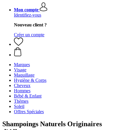
Mon compte
Identifiez-vous
Nouveau client ?
Créer un compte
Marques
Visage
Maquillage
Hygiène & Corps
Cheveux
Hommes
Bébé & Enfant
Thèmes
Soleil
Offres Spéciales
Shampoings Naturels Originaires