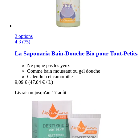
2 options
4.3 (75)
La Saponaria
Bain-​Douche Bio pour Tout-​Petits
Ne pique pas les yeux
Comme bain moussant ou gel douche
Calendula et camomille
9,09 €
(47,84 € / L)
Livraison jusqu'au 17 août