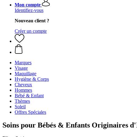
Mon compte
Identifiez-vous
Nouveau client ?
Créer un compte
Marques
Visage
Maquillage
Hygiène & Corps
Cheveux
Hommes
Bébé & Enfant
Thèmes
Soleil
Offres Spéciales
Soins pour Bébés & Enfants Originaires d'I