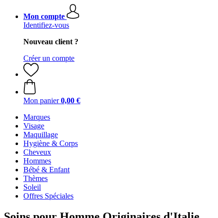
Mon compte
Identifiez-vous
Nouveau client ?
Créer un compte
Mon panier
0,00 €
Marques
Visage
Maquillage
Hygiène & Corps
Cheveux
Hommes
Bébé & Enfant
Thèmes
Soleil
Offres Spéciales
Soins pour Homme Originaires d'Italie