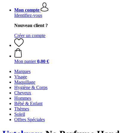
Mon compte
Identifiez-vous
Nouveau client ?
Créer un compte
Mon panier
0,00 €
Marques
Visage
Maquillage
Hygiène & Corps
Cheveux
Hommes
Bébé & Enfant
Thèmes
Soleil
Offres Spéciales