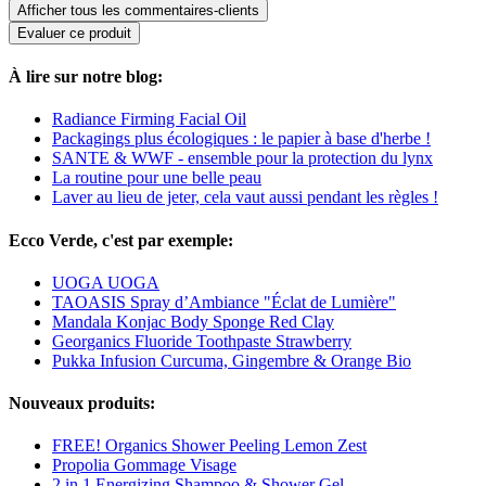
Afficher tous les commentaires-clients
Evaluer ce produit
À lire sur notre blog:
Radiance Firming Facial Oil
Packagings plus écologiques : le papier à base d'herbe !
SANTE & WWF - ensemble pour la protection du lynx
La routine pour une belle peau
Laver au lieu de jeter, cela vaut aussi pendant les règles !
Ecco Verde, c'est par exemple:
UOGA UOGA
TAOASIS Spray d’Ambiance "Éclat de Lumière"
Mandala Konjac Body Sponge Red Clay
Georganics Fluoride Toothpaste Strawberry
Pukka Infusion Curcuma, Gingembre & Orange Bio
Nouveaux produits:
FREE! Organics Shower Peeling Lemon Zest
Propolia Gommage Visage
2 in 1 Energizing Shampoo & Shower Gel