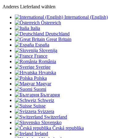
Anderes Lieferland wählen
International (English)
Österreich
Italia
Deutschland
Great Britain
España
Slovenija
France
România
Sverige
Hrvatska
Polska
Magyar
Suomi
България
Schweiz
Suisse
Svizzera
Switzerland
Slovensko
Česká republika
Ireland