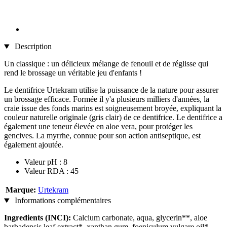
Description
Un classique : un délicieux mélange de fenouil et de réglisse qui
rend le brossage un véritable jeu d'enfants !
Le dentifrice Urtekram utilise la puissance de la nature pour assurer
un brossage efficace. Formée il y'a plusieurs milliers d'années, la
craie issue des fonds marins est soigneusement broyée, expliquant la
couleur naturelle originale (gris clair) de ce dentifrice. Le dentifrice a
également une teneur élevée en aloe vera, pour protéger les
gencives. La myrrhe, connue pour son action antiseptique, est
également ajoutée.
Valeur pH : 8
Valeur RDA : 45
Marque:
Urtekram
Informations complémentaires
Ingredients (INCI):
Calcium carbonate, aqua, glycerin**, aloe
barbadensis leaf extract*, xanthan gum, foeniculum vulgare oil*