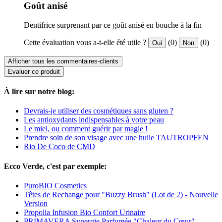
Goût anisé
Dentifrice surprenant par ce goût anisé en bouche à la fin
Cette évaluation vous a-t-elle été utile ?
(0)
(0)
Oui
Non
Afficher tous les commentaires-clients
Evaluer ce produit
À lire sur notre blog:
Devrais-je utiliser des cosmétiques sans gluten ?
Les antioxydants indispensables à votre peau
Le miel, ou comment guérir par magie !
Prendre soin de son visage avec une huile TAUTROPFEN
Rio De Coco de CMD
Ecco Verde, c'est par exemple:
PuroBIO Cosmetics
Têtes de Rechange pour "Buzzy Brush" (Lot de 2) - Nouvelle
Version
Propolia Infusion Bio Confort Urinaire
PRIMAVERA Synergie Parfumée "Chaleur du Cœur"