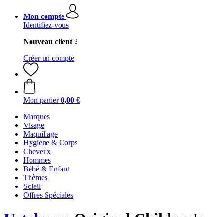
Mon compte
Identifiez-vous
Nouveau client ?
Créer un compte
Mon panier
0,00 €
Marques
Visage
Maquillage
Hygiène & Corps
Cheveux
Hommes
Bébé & Enfant
Thèmes
Soleil
Offres Spéciales