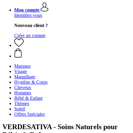
Mon compte
Identifiez-vous
Nouveau client ?
Créer un compte
Marques
Visage
Maquillage
Hygiène & Corps
Cheveux
Hommes
Bébé & Enfant
Thèmes
Soleil
Offres Spéciales
VERDESATIVA - Soins Naturels pour