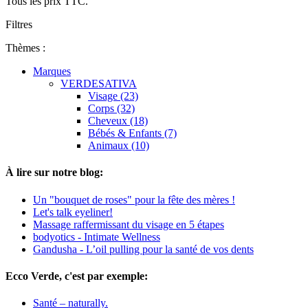
Tous les prix TTC.
Filtres
Thèmes :
Marques
VERDESATIVA
Visage (23)
Corps (32)
Cheveux (18)
Bébés & Enfants (7)
Animaux (10)
À lire sur notre blog:
Un "bouquet de roses" pour la fête des mères !
Let's talk eyeliner!
Massage raffermissant du visage en 5 étapes
bodyotics - Intimate Wellness
Gandusha - L’oil pulling pour la santé de vos dents
Ecco Verde, c'est par exemple:
Santé – naturally.