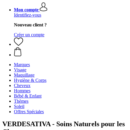
Mon compte
Identifiez-vous
Nouveau client ?
Créer un compte
Marques
Visage
Maquillage
Hygiène & Corps
Cheveux
Hommes
Bébé & Enfant
Thèmes
Soleil
Offres Spéciales
VERDESATIVA - Soins Naturels pour les