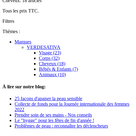
Cheveux: 18 articles
Tous les prix TTC.
Filtres
Thèmes :
Marques
VERDESATIVA
Visage (23)
Corps (32)
Cheveux (18)
Bébés & Enfants (7)
Animaux (10)
À lire sur notre blog:
25 façons d'apaiser la peau sensible
Collecte de fonds pour la Journée internationale des femmes
2022
Prendre soin de ses mains - Nos conseils
Le "hygge" pour les fêtes de fin d'année !
Problèmes de peau : reconnaître les déclencheurs