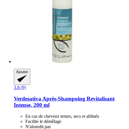
Ajouter
3.8 (9)
Verdesativa
Après-​Shampoing Revitalisant
Intense, 200 ml
En cas de cheveux ternes, secs et abîmés
Facilite le démêlage
N'alourdit pas