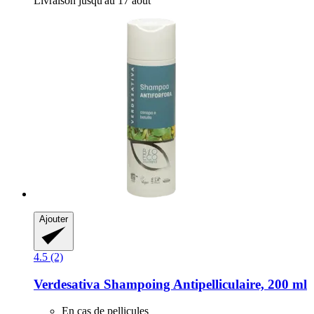
Livraison jusqu'au 17 août
Ajouter
4.5 (2)
Verdesativa
Shampoing Antipelliculaire, 200 ml
En cas de pellicules