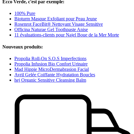
Ecco Verde, c'est par exemple:
100% Pure
Bioturm Masque Exfoliant pour Peau Jeune
Rosenrot FaceBit® Nettoyant Visage Sensitive
Officina Naturae Gel Toothpaste Anise
11 évaluations-clients pour Najel Boue de la Mer Morte
Nouveaux produits:
Propolia Roll-On S.O.S Imperfections
Propolia Infusion Bio Confort Urinaire
Mad Hippie MicroDermabrasion Facial
Avril Gelée Coiffante Hydratation Boucles
hej Organic Sensitive Cleansing Balm