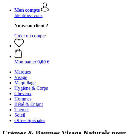
Mon compte
Identifiez-vous
Nouveau client ?
Créer un compte
Mon panier
0,00 €
Marques
Visage
Maquillage
Hygiène & Corps
Cheveux
Hommes
Bébé & Enfant
Thèmes
Soleil
Offres Spéciales
Crèmes & Baumes Visage Naturels pour