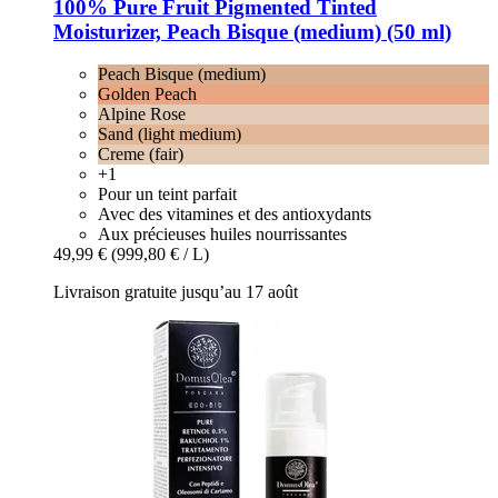
100% Pure
Fruit Pigmented Tinted
Moisturizer, Peach Bisque (medium) (50 ml)
Peach Bisque (medium)
Golden Peach
Alpine Rose
Sand (light medium)
Creme (fair)
+1
Pour un teint parfait
Avec des vitamines et des antioxydants
Aux précieuses huiles nourrissantes
49,99 €
(999,80 € / L)
Livraison gratuite jusqu’au 17 août