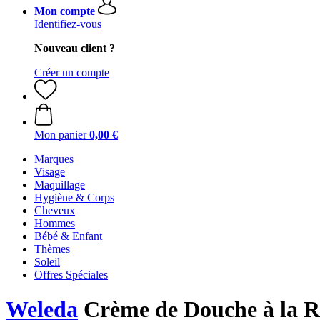
Mon compte
Identifiez-vous
Nouveau client ?
Créer un compte
Mon panier
0,00 €
Marques
Visage
Maquillage
Hygiène & Corps
Cheveux
Hommes
Bébé & Enfant
Thèmes
Soleil
Offres Spéciales
Weleda
Crème de Douche à la 