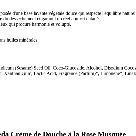
e d'une base lavante végétale douce qui respecte l'équilibre naturel d
me du dessèchement et garantit un réel confort cutané.
cieux qui procure harmonie et volupté.
ans huiles minérales.
Indicum (Sesame) Seed Oil, Coco-Glucoside, Alcohol, Disodium Cocoy
 Xanthan Gum, Lactic Acid, Fragrance (Parfum)*, Limonene*, Linalool
eleda Crème de Douche à la Rose Musquée