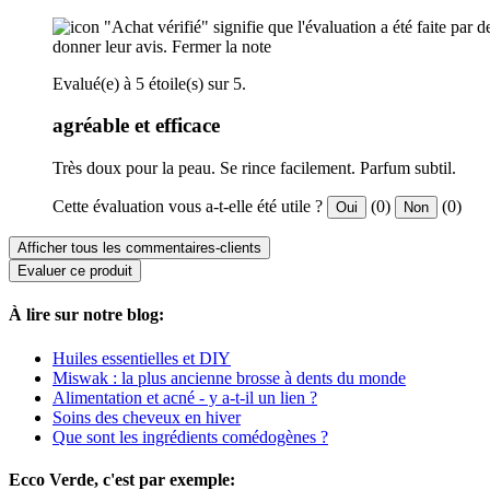
"Achat vérifié" signifie que l'évaluation a été faite par
donner leur avis.
Fermer la note
Evalué(e) à 5 étoile(s) sur 5.
agréable et efficace
Très doux pour la peau. Se rince facilement. Parfum subtil.
Cette évaluation vous a-t-elle été utile ?
(0)
(0)
Oui
Non
Afficher tous les commentaires-clients
Evaluer ce produit
À lire sur notre blog:
Huiles essentielles et DIY
Miswak : la plus ancienne brosse à dents du monde
Alimentation et acné - y a-t-il un lien ?
Soins des cheveux en hiver
Que sont les ingrédients comédogènes ?
Ecco Verde, c'est par exemple: