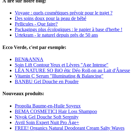
À lire sur notre blog:
Voyage : quels cosmétiques prévoir pour le trajet ?
Des soins doux pour la peau de bébé
Pellicules - Que faire?
Packagings plus écologiques : le papier à base d'herbe !
Urtekram - le naturel depuis près de 50 ans
Ecco Verde, c'est par exemple:
BEN&ANNA
Soin Lift Contour Yeux et Lèvres "Age Intense"
LÉA NATURE SO BiO étic Déo Roll-on au Lait d'Ânesse
Vitamin C Serum "Illuminating & Balancing"
BANBU Gel Douche en Poudre
Nouveaux produits:
Propolia Baume-en-Huile Soyeux
BEMA COSMETICI Hair Loss Shampoo
Niyok Gel Douche Soft Serenity
Avril Soin Expert Nuit Pro Âge+
FREE! Organics Natural Deodorant Cream Salty Waves