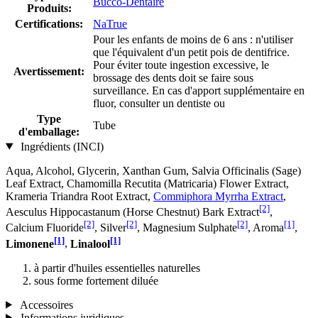
Bucco-Dentaire
Produits:
Certifications:
NaTrue
Pour les enfants de moins de 6 ans : n'utiliser
que l'équivalent d'un petit pois de dentifrice.
Pour éviter toute ingestion excessive, le
Avertissement:
brossage des dents doit se faire sous
surveillance. En cas d'apport supplémentaire en
fluor, consulter un dentiste ou
Type
Tube
d'emballage:
Ingrédients (INCI)
Aqua, Alcohol, Glycerin, Xanthan Gum, Salvia Officinalis (Sage)
Leaf Extract, Chamomilla Recutita (Matricaria) Flower Extract,
Krameria Triandra Root Extract,
Commiphora Myrrha Extract
,
[2]
Aesculus Hippocastanum (Horse Chestnut) Bark Extract
,
[2]
[2]
[2]
[1]
Calcium Fluoride
, Silver
, Magnesium Sulphate
, Aroma
,
[1]
[1]
Limonene
,
Linalool
à partir d'huiles essentielles naturelles
sous forme fortement diluée
Accessoires
Informations juridiques