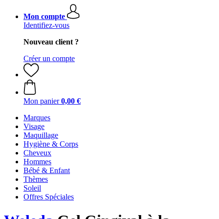
Mon compte
Identifiez-vous
Nouveau client ?
Créer un compte
Mon panier
0,00 €
Marques
Visage
Maquillage
Hygiène & Corps
Cheveux
Hommes
Bébé & Enfant
Thèmes
Soleil
Offres Spéciales