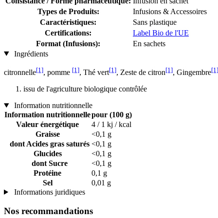
Consistance / Forme pharmaceutique:
Infusion en sachet
Types de Produits:
Infusions & Accessoires
Caractéristiques:
Sans plastique
Certifications:
Label Bio de l'UE
Format (Infusions):
En sachets
Ingrédients
[1]
[1]
[1]
[1]
[1
citronnelle
, pomme
, Thé vert
, Zeste de citron
, Gingembre
issu de l'agriculture biologique contrôlée
Information nutritionnelle
Information nutritionnelle
pour (100 g)
Valeur énergétique
4 / 1 kj / kcal
Graisse
<0,1 g
dont Acides gras saturés
<0,1 g
Glucides
<0,1 g
dont Sucre
<0,1 g
Protéine
0,1 g
Sel
0,01 g
Informations juridiques
Nos recommandations