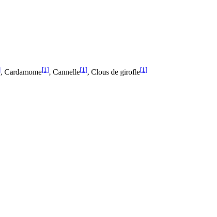
]
[1]
[1]
[1]
, Cardamome
, Cannelle
, Clous de girofle