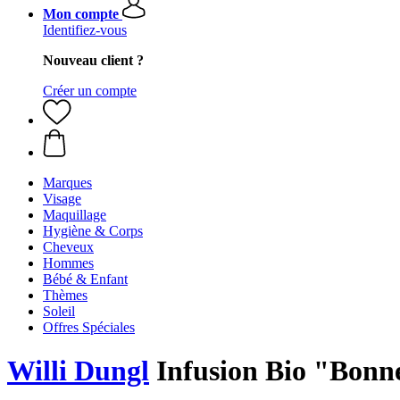
Mon compte
Identifiez-vous
Nouveau client ?
Créer un compte
Marques
Visage
Maquillage
Hygiène & Corps
Cheveux
Hommes
Bébé & Enfant
Thèmes
Soleil
Offres Spéciales
Willi Dungl
Infusion Bio "Bonn