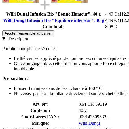
Willi Dungl Infusion Bio "Bonne Humeur", 40 g
4,49 €
(112,2
Willi Dungl Infusion Bio "Équilibre intérieur", 40 g
4,49 €
(112,2
Coût total :
8,98 €
Ajouter l'ensemble au panier
Description
Parfaite pour plus de sérénité :
Le thé vert est apprécié par de nombreuses cultures depuis des 
Grâce au gingembre, cette infusion vous apporte force et regain
inoubliable.
Préparation
:
Infuser 3 minutes dans de l'eau chaude à 100 ° C
Ne versez pas l'eau bouillante directement sur le sachet de thé, c
Art. N°:
XPI-TK-59519
Contenu :
40 g
Code-barres EAN :
9001475095332
Marque:
Willi Dungl