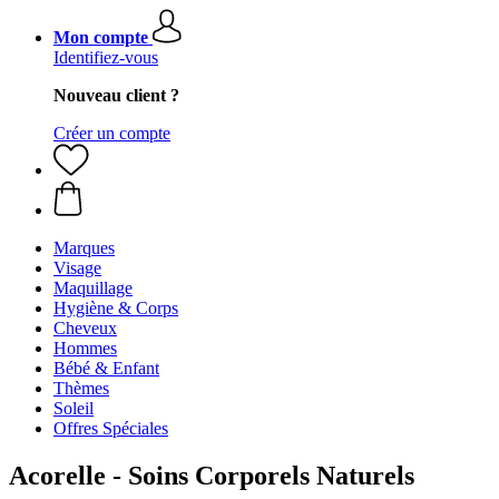
Mon compte
Identifiez-vous
Nouveau client ?
Créer un compte
Marques
Visage
Maquillage
Hygiène & Corps
Cheveux
Hommes
Bébé & Enfant
Thèmes
Soleil
Offres Spéciales
Acorelle - Soins Corporels Naturels