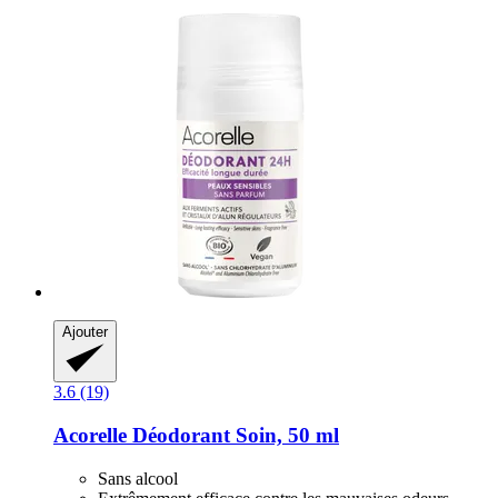
Ajouter
3.6 (19)
Acorelle
Déodorant Soin, 50 ml
Sans alcool