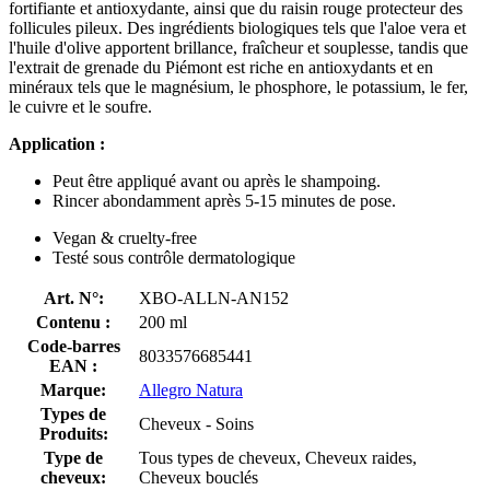
fortifiante et antioxydante, ainsi que du raisin rouge protecteur des
follicules pileux. Des ingrédients biologiques tels que l'aloe vera et
l'huile d'olive apportent brillance, fraîcheur et souplesse, tandis que
l'extrait de grenade du Piémont est riche en antioxydants et en
minéraux tels que le magnésium, le phosphore, le potassium, le fer,
le cuivre et le soufre.
Application :
Peut être appliqué avant ou après le shampoing.
Rincer abondamment après 5-15 minutes de pose.
Vegan & cruelty-free
Testé sous contrôle dermatologique
Art. N°:
XBO-ALLN-AN152
Contenu :
200 ml
Code-barres
8033576685441
EAN :
Marque:
Allegro Natura
Types de
Cheveux - Soins
Produits:
Type de
Tous types de cheveux, Cheveux raides,
cheveux:
Cheveux bouclés