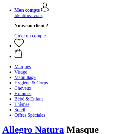
Mon compte
Identifiez-vous
Nouveau client ?
Créer un compte
Marques
Visage
Maquillage
Hygiène & Corps
Cheveux
Hommes
Bébé & Enfant
Thèmes
Soleil
Offres Spéciales
Allegro Natura
Masque