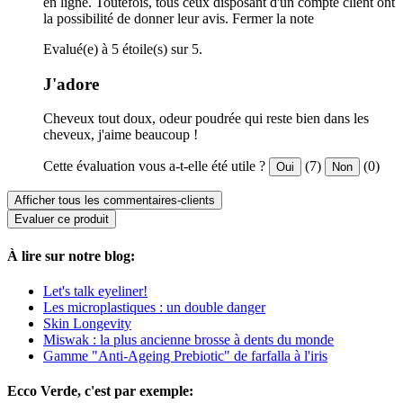
en ligne. Toutefois, tous ceux disposant d'un compte client ont
la possibilité de donner leur avis.
Fermer la note
Evalué(e) à 5 étoile(s) sur 5.
J'adore
Cheveux tout doux, odeur poudrée qui reste bien dans les
cheveux, j'aime beaucoup !
Cette évaluation vous a-t-elle été utile ?
(7)
(0)
Oui
Non
Afficher tous les commentaires-clients
Evaluer ce produit
À lire sur notre blog:
Let's talk eyeliner!
Les microplastiques : un double danger
Skin Longevity
Miswak : la plus ancienne brosse à dents du monde
Gamme "Anti-Ageing Prebiotic" de farfalla à l'iris
Ecco Verde, c'est par exemple: