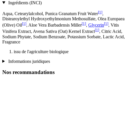
Ingrédients (INCI)
[1]
Aqua, Cetearylalcohol, Punica Granatum Fruit Water
,
Distearoylethyl Hydroxyethylmonium Methosulfate, Olea Europaea
[1]
[1]
[1]
(Olive) Oil
, Aloe Vera Barbadensis Miller
,
Glycerin
, Vitis
[1]
Vinifera Extract, Avena Sativa (Oat) Kernel Extract
, Citric Acid,
Sodium Phytate, Sodium Benzoate, Potassium Sorbate, Lactic Acid,
Fragrance
issu de l'agriculture biologique
Informations juridiques
Nos recommandations