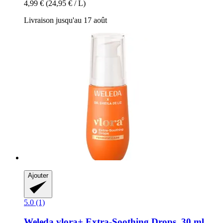
4,99 €
(24,95 € / L)
Livraison jusqu'au 17 août
Ajouter
5.0 (1)
Weleda
vlora+ Extra-​Soothing Drops, 30 ml