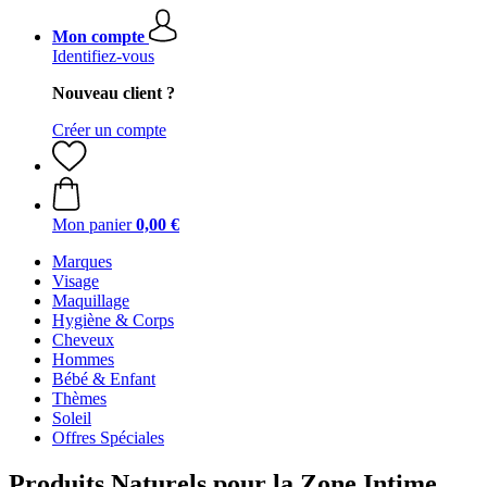
Mon compte
Identifiez-vous
Nouveau client ?
Créer un compte
Mon panier
0,00 €
Marques
Visage
Maquillage
Hygiène & Corps
Cheveux
Hommes
Bébé & Enfant
Thèmes
Soleil
Offres Spéciales
Produits Naturels pour la Zone Intime