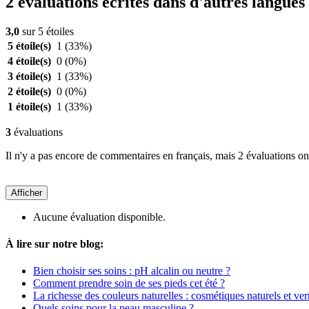
2 évaluations écrites dans d'autres langues
3,0
sur 5 étoiles
5 étoile(s)
1
(33%)
4 étoile(s)
0
(0%)
3 étoile(s)
1
(33%)
2 étoile(s)
0
(0%)
1 étoile(s)
1
(33%)
3
évaluations
Il n'y a pas encore de commentaires en français, mais 2 évaluations ont
Afficher
Aucune évaluation disponible.
À lire sur notre blog:
Bien choisir ses soins : pH alcalin ou neutre ?
Comment prendre soin de ses pieds cet été ?
La richesse des couleurs naturelles : cosmétiques naturels et ver
Quels soins pour la peau masculine ?