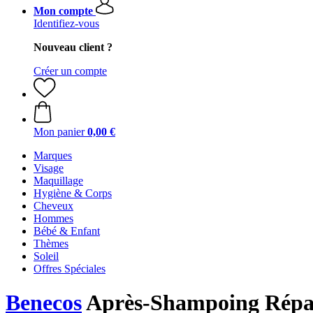
Mon compte
Identifiez-vous
Nouveau client ?
Créer un compte
Mon panier
0,00 €
Marques
Visage
Maquillage
Hygiène & Corps
Cheveux
Hommes
Bébé & Enfant
Thèmes
Soleil
Offres Spéciales
Benecos
Après-Shampoing Répar