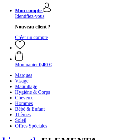
Mon compte
Identifiez-vous
Nouveau client ?
Créer un compte
Mon panier
0,00 €
Marques
Visage
Maquillage
Hygiène & Corps
Cheveux
Hommes
Bébé & Enfant
Thèmes
Soleil
Offres Spéciales