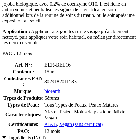
jojoba biologique, avec 0,2% de coenzyme Q10. Il est riche en
antioxydants et neutralise les signes de l'âge. Idéal en soin
additionnel lors de la routine de soins du matin, ou le soir après une
exposition au soleil.
Application :
Appliquer 2-3 gouttes sur le visage préalablement
nettoyé, puis appliquer votre soin habituel, ou mélanger directement
les deux ensemble.
PAO : 12 mois
Art. N°:
BER-BEL16
Contenu :
15 ml
Code-barres EAN
8029182011583
:
Marque:
bioearth
Types de Produits:
Sérums
Types de Peau:
Tous Types de Peaux, Peaux Matures
Nickel Tested, Moins de plastique, Mixte,
Caractéristiques:
Vegan
Certifications:
AIAB
,
Vegan (sans certificat)
PAO:
12 mois
Ingrédients (INCI)