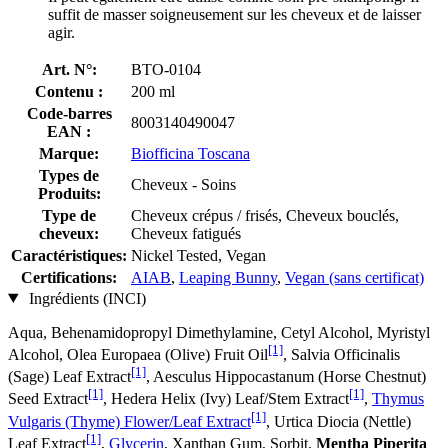
suffit de masser soigneusement sur les cheveux et de laisser
agir.
Art. N°:
BTO-0104
Contenu :
200 ml
Code-barres
8003140490047
EAN :
Marque:
Biofficina Toscana
Types de
Cheveux - Soins
Produits:
Type de
Cheveux crépus / frisés, Cheveux bouclés,
cheveux:
Cheveux fatigués
Caractéristiques:
Nickel Tested, Vegan
Certifications:
AIAB
,
Leaping Bunny
,
Vegan (sans certificat)
Ingrédients (INCI)
Aqua, Behenamidopropyl Dimethylamine, Cetyl Alcohol, Myristyl
[1]
Alcohol, Olea Europaea (Olive) Fruit Oil
, Salvia Officinalis
[1]
(Sage) Leaf Extract
, Aesculus Hippocastanum (Horse Chestnut)
[1]
[1]
Seed Extract
, Hedera Helix (Ivy) Leaf/Stem Extract
,
Thymus
[1]
Vulgaris (Thyme) Flower/Leaf Extract
, Urtica Diocia (Nettle)
[1]
Leaf Extract
,
Glycerin
, Xanthan Gum, Sorbit,
Mentha Piperita