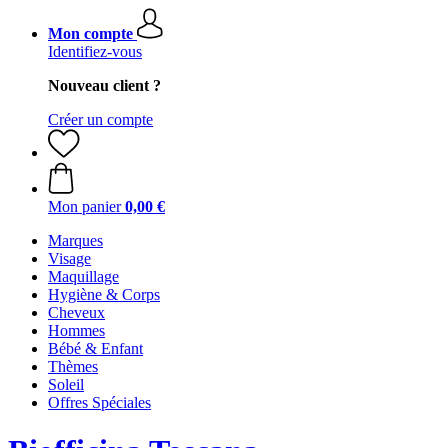
Mon compte
Identifiez-vous
Nouveau client ?
Créer un compte
Mon panier
0,00 €
Marques
Visage
Maquillage
Hygiène & Corps
Cheveux
Hommes
Bébé & Enfant
Thèmes
Soleil
Offres Spéciales