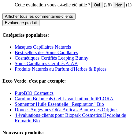
Cette évaluation vous a-t-elle été utile ?
(26)
(1)
Oui
Non
Afficher tous les commentaires-clients
Evaluer ce produit
Catégories populaires:
Masques Capillaires Naturels
Best-sellers des Soins Capillaires
Cosmétiques Certifiés Leaping Bunny
Soins Capillaires Certifiés AIAB
Produits Naturels au Parfum d'Herbes & Epices
Ecco Verde, c'est par exemple:
PuroBIO Cosmetics
Carnium Botanicals Gel Lavant Intime IntiFLORA
Sonnentor Huile Essentielle "Respiration" Bio
Douces Angevines Oléa Antica - Baume des Origines
4 évaluations-clients pour Biopark Cosmetics Hydrolat de
Romarin Bio
Nouveaux produits: