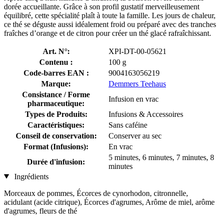
dorée accueillante. Grâce à son profil gustatif merveilleusement
équilibré, cette spécialité plaît à toute la famille. Les jours de chaleur,
ce thé se déguste aussi idéalement froid ou préparé avec des tranches
fraîches d’orange et de citron pour créer un thé glacé rafraîchissant.
Art. N°:
XPI-DT-00-05621
Contenu :
100 g
Code-barres EAN :
9004163056219
Marque:
Demmers Teehaus
Consistance / Forme
Infusion en vrac
pharmaceutique:
Types de Produits:
Infusions & Accessoires
Caractéristiques:
Sans caféine
Conseil de conservation:
Conserver au sec
Format (Infusions):
En vrac
5 minutes, 6 minutes, 7 minutes, 8
Durée d'infusion:
minutes
Ingrédients
Morceaux de pommes, Écorces de cynorhodon, citronnelle,
acidulant (acide citrique), Écorces d'agrumes, Arôme de miel, arôme
d'agrumes, fleurs de thé