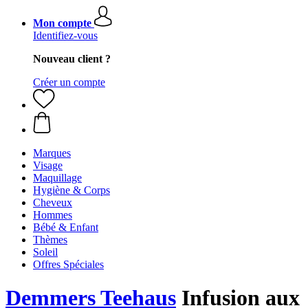
Mon compte
Identifiez-vous
Nouveau client ?
Créer un compte
Marques
Visage
Maquillage
Hygiène & Corps
Cheveux
Hommes
Bébé & Enfant
Thèmes
Soleil
Offres Spéciales
Demmers Teehaus
Infusion aux