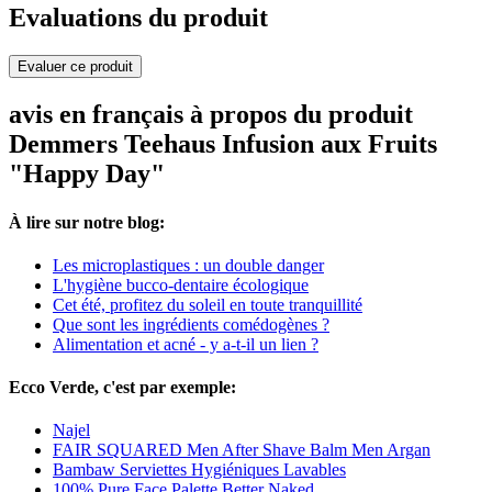
Evaluations du produit
Evaluer ce produit
avis en français à propos du produit
Demmers Teehaus Infusion aux Fruits
"Happy Day"
À lire sur notre blog:
Les microplastiques : un double danger
L'hygiène bucco-dentaire écologique
Cet été, profitez du soleil en toute tranquillité
Que sont les ingrédients comédogènes ?
Alimentation et acné - y a-t-il un lien ?
Ecco Verde, c'est par exemple:
Najel
FAIR SQUARED Men After Shave Balm Men Argan
Bambaw Serviettes Hygiéniques Lavables
100% Pure Face Palette Better Naked