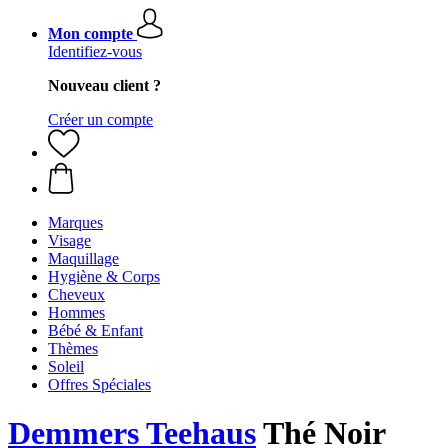
Mon compte
Identifiez-vous
Nouveau client ?
Créer un compte
Marques
Visage
Maquillage
Hygiène & Corps
Cheveux
Hommes
Bébé & Enfant
Thèmes
Soleil
Offres Spéciales
Demmers Teehaus
Thé Noir