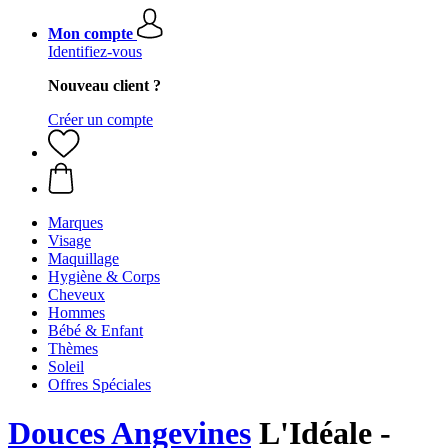
Mon compte
Identifiez-vous
Nouveau client ?
Créer un compte
Marques
Visage
Maquillage
Hygiène & Corps
Cheveux
Hommes
Bébé & Enfant
Thèmes
Soleil
Offres Spéciales
Douces Angevines
L'Idéale -