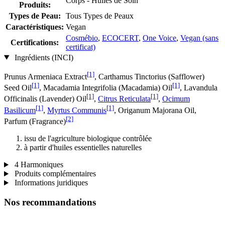
Corps - Huiles de Soin
Produits:
Types de Peau:
Tous Types de Peaux
Caractéristiques:
Vegan
Cosmébio
,
ECOCERT
,
One Voice
,
Vegan (sans
Certifications:
certificat)
Ingrédients (INCI)
[1]
Prunus Armeniaca Extract
, Carthamus Tinctorius (Safflower)
[1]
[1]
Seed Oil
, Macadamia Integrifolia (Macadamia) Oil
, Lavandula
[1]
[1]
Officinalis (Lavender) Oil
,
Citrus Reticulata
,
Ocimum
[1]
[1]
Basilicum
,
Myrtus Communis
, Origanum Majorana Oil,
[2]
Parfum (Fragrance)
issu de l'agriculture biologique contrôlée
à partir d'huiles essentielles naturelles
4 Harmoniques
Produits complémentaires
Informations juridiques
Nos recommandations