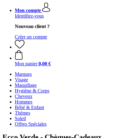
Mon compte
Identifiez-vous
Nouveau client ?
Créer un compte
Mon panier
0,00 €
Marques
Visage
Maquillage
Hygiène & Corps
Cheveux
Hommes
Bébé & Enfant
Thèmes
Soleil
Offres Spéciales
Ecco Verde - Chèques-Cadeaux