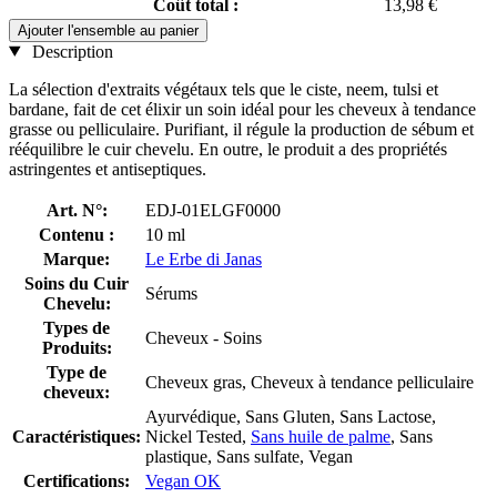
Coût total :
13,98 €
Ajouter l'ensemble au panier
Description
La sélection d'extraits végétaux tels que le ciste, neem, tulsi et
bardane, fait de cet élixir un soin idéal pour les cheveux à tendance
grasse ou pelliculaire. Purifiant, il régule la production de sébum et
rééquilibre le cuir chevelu. En outre, le produit a des propriétés
astringentes et antiseptiques.
Art. N°:
EDJ-01ELGF0000
Contenu :
10 ml
Marque:
Le Erbe di Janas
Soins du Cuir
Sérums
Chevelu:
Types de
Cheveux - Soins
Produits:
Type de
Cheveux gras, Cheveux à tendance pelliculaire
cheveux:
Ayurvédique, Sans Gluten, Sans Lactose,
Caractéristiques:
Nickel Tested,
Sans huile de palme
, Sans
plastique, Sans sulfate, Vegan
Certifications:
Vegan OK