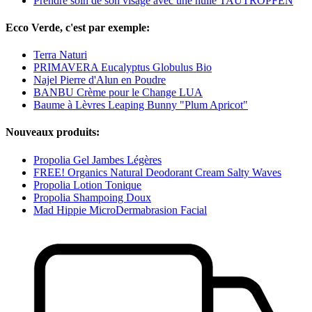
Prendre soin de son visage avec une huile TAUTROPFEN
Ecco Verde, c'est par exemple:
Terra Naturi
PRIMAVERA Eucalyptus Globulus Bio
Najel Pierre d'Alun en Poudre
BANBU Crème pour le Change LUA
Baume à Lèvres Leaping Bunny "Plum Apricot"
Nouveaux produits:
Propolia Gel Jambes Légères
FREE! Organics Natural Deodorant Cream Salty Waves
Propolia Lotion Tonique
Propolia Shampoing Doux
Mad Hippie MicroDermabrasion Facial