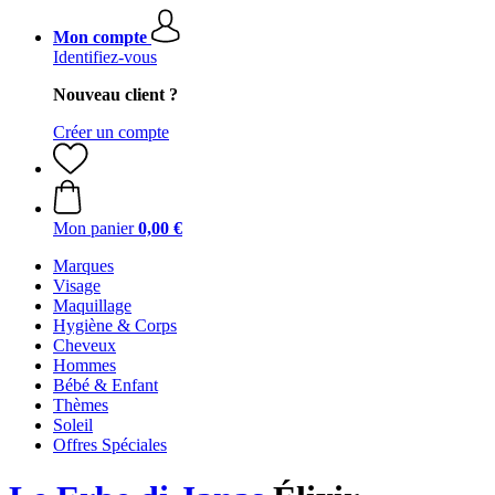
Mon compte
Identifiez-vous
Nouveau client ?
Créer un compte
Mon panier
0,00 €
Marques
Visage
Maquillage
Hygiène & Corps
Cheveux
Hommes
Bébé & Enfant
Thèmes
Soleil
Offres Spéciales