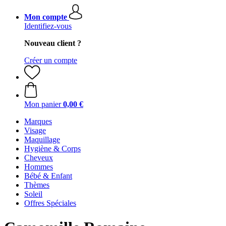
Mon compte
Identifiez-vous
Nouveau client ?
Créer un compte
Mon panier
0,00 €
Marques
Visage
Maquillage
Hygiène & Corps
Cheveux
Hommes
Bébé & Enfant
Thèmes
Soleil
Offres Spéciales