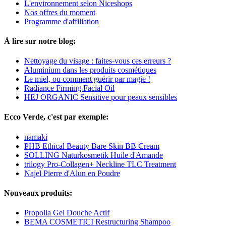
L'environnement selon Niceshops
Nos offres du moment
Programme d'affiliation
À lire sur notre blog:
Nettoyage du visage : faites-vous ces erreurs ?
Aluminium dans les produits cosmétiques
Le miel, ou comment guérir par magie !
Radiance Firming Facial Oil
HEJ ORGANIC Sensitive pour peaux sensibles
Ecco Verde, c'est par exemple:
namaki
PHB Ethical Beauty Bare Skin BB Cream
SOLLING Naturkosmetik Huile d'Amande
trilogy Pro-Collagen+ Neckline TLC Treatment
Najel Pierre d'Alun en Poudre
Nouveaux produits:
Propolia Gel Douche Actif
BEMA COSMETICI Restructuring Shampoo