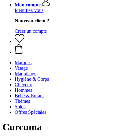
Mon compte
Identifiez-vous
Nouveau client ?
Créer un compte
Marques
Visage
Maquillage
Hygiène & Corps
Cheveux
Hommes
Bébé & Enfant
Thèmes
Soleil
Offres Spéciales
Curcuma