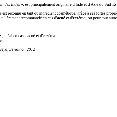
an des Indes
», est principalement originaire d'Inde et d'Asie du Sud-Es
 est reconnu en tant qu'ingrédient cosmétique, grâce à ses fortes propri
articulièrement recommandé en cas d'
acné
et d'
eczéma
, ou pour tout aut
es, idéal en cas d'acné et d'eczéma
e
reya, 3e édition 2012