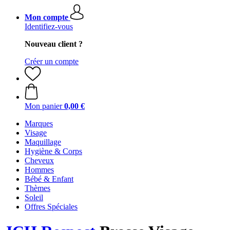
Mon compte
Identifiez-vous
Nouveau client ?
Créer un compte
Mon panier
0,00 €
Marques
Visage
Maquillage
Hygiène & Corps
Cheveux
Hommes
Bébé & Enfant
Thèmes
Soleil
Offres Spéciales