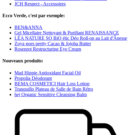
JCH Respect - Accessoires
Ecco Verde, c'est par exemple:
BEN&ANNA
Gel Micellaire Nettoyant & Purifiant RENAISSANCE
LÉA NATURE SO BiO étic Déo Roll-on au Lait d'Ânesse
Zoya goes pretty Cacao & Jojoba Butter
Rosenrot Restructuring Eye Cream
Nouveaux produits:
Mad Hippie Antioxidant Facial Oil
Propolia Déodorant
BEMA COSMETICI Hair Loss Lotion
Tranquillo Plateau de Salle de Bain Rétro
hej Organic Sensitive Cleansing Balm