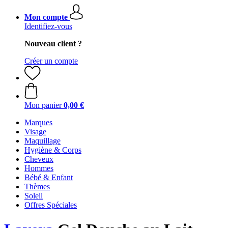
Mon compte
Identifiez-vous
Nouveau client ?
Créer un compte
Mon panier
0,00 €
Marques
Visage
Maquillage
Hygiène & Corps
Cheveux
Hommes
Bébé & Enfant
Thèmes
Soleil
Offres Spéciales