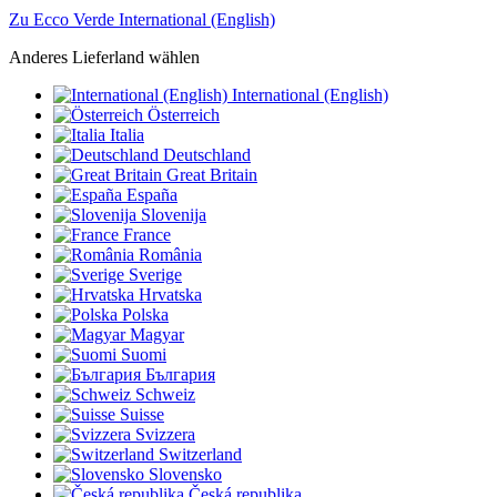
Zu Ecco Verde International (English)
Anderes Lieferland wählen
International (English)
Österreich
Italia
Deutschland
Great Britain
España
Slovenija
France
România
Sverige
Hrvatska
Polska
Magyar
Suomi
България
Schweiz
Suisse
Svizzera
Switzerland
Slovensko
Česká republika