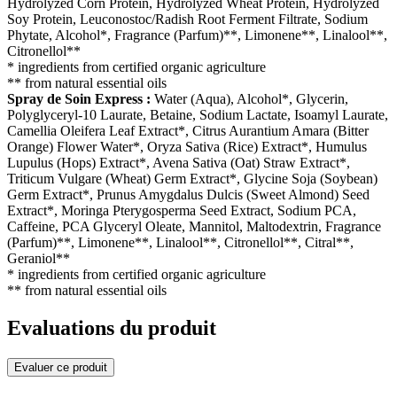
Hydrolyzed Corn Protein, Hydrolyzed Wheat Protein, Hydrolyzed
Soy Protein, Leuconostoc/Radish Root Ferment Filtrate, Sodium
Phytate, Alcohol*, Fragrance (Parfum)**, Limonene**, Linalool**,
Citronellol**
* ingredients from certified organic agriculture
** from natural essential oils
Spray de Soin Express :
Water (Aqua), Alcohol*, Glycerin,
Polyglyceryl-10 Laurate, Betaine, Sodium Lactate, Isoamyl Laurate,
Camellia Oleifera Leaf Extract*, Citrus Aurantium Amara (Bitter
Orange) Flower Water*, Oryza Sativa (Rice) Extract*, Humulus
Lupulus (Hops) Extract*, Avena Sativa (Oat) Straw Extract*,
Triticum Vulgare (Wheat) Germ Extract*, Glycine Soja (Soybean)
Germ Extract*, Prunus Amygdalus Dulcis (Sweet Almond) Seed
Extract*, Moringa Pterygosperma Seed Extract, Sodium PCA,
Caffeine, PCA Glyceryl Oleate, Mannitol, Maltodextrin, Fragrance
(Parfum)**, Limonene**, Linalool**, Citronellol**, Citral**,
Geraniol**
* ingredients from certified organic agriculture
** from natural essential oils
Evaluations du produit
Evaluer ce produit