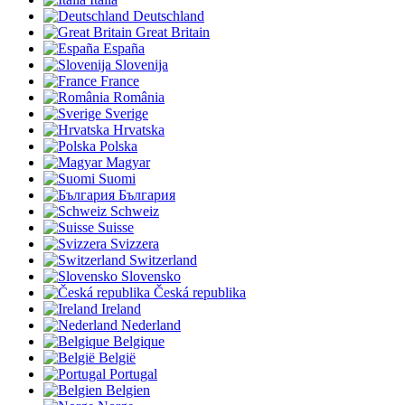
Deutschland
Great Britain
España
Slovenija
France
România
Sverige
Hrvatska
Polska
Magyar
Suomi
България
Schweiz
Suisse
Svizzera
Switzerland
Slovensko
Česká republika
Ireland
Nederland
Belgique
België
Portugal
Belgien