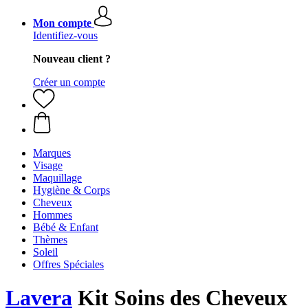
Mon compte
Identifiez-vous
Nouveau client ?
Créer un compte
Marques
Visage
Maquillage
Hygiène & Corps
Cheveux
Hommes
Bébé & Enfant
Thèmes
Soleil
Offres Spéciales
Lavera
Kit Soins des Cheveux