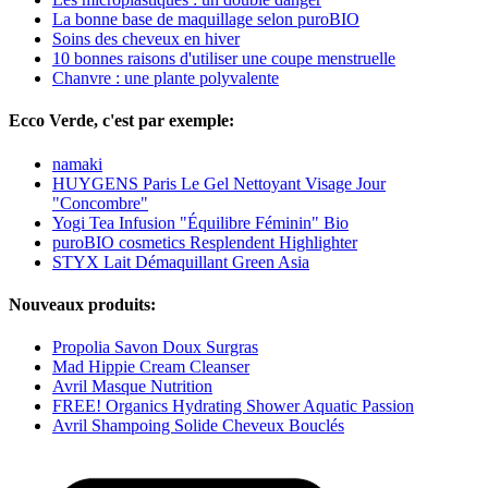
La bonne base de maquillage selon puroBIO
Soins des cheveux en hiver
10 bonnes raisons d'utiliser une coupe menstruelle
Chanvre : une plante polyvalente
Ecco Verde, c'est par exemple:
namaki
HUYGENS Paris Le Gel Nettoyant Visage Jour
"Concombre"
Yogi Tea Infusion "Équilibre Féminin" Bio
puroBIO cosmetics Resplendent Highlighter
STYX Lait Démaquillant Green Asia
Nouveaux produits:
Propolia Savon Doux Surgras
Mad Hippie Cream Cleanser
Avril Masque Nutrition
FREE! Organics Hydrating Shower Aquatic Passion
Avril Shampoing Solide Cheveux Bouclés