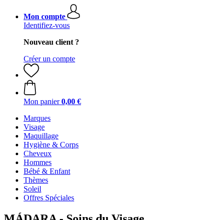
Mon compte
Identifiez-vous
Nouveau client ?
Créer un compte
Mon panier
0,00 €
Marques
Visage
Maquillage
Hygiène & Corps
Cheveux
Hommes
Bébé & Enfant
Thèmes
Soleil
Offres Spéciales
MÁDARA - Soins du Visage