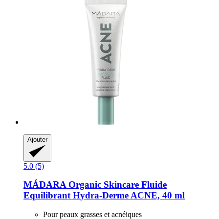
Ajouter
5.0 (5)
MÁDARA Organic Skincare
Fluide
Equilibrant Hydra-​Derme ACNE, 40 ml
Pour peaux grasses et acnéiques