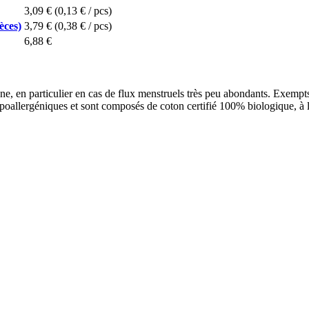
3,09 €
(0,13 € / pcs)
èces)
3,79 €
(0,38 € / pcs)
6,88 €
e, en particulier en cas de flux menstruels très peu abondants. Exempts de
poallergéniques et sont composés de coton certifié 100% biologique, à l'in