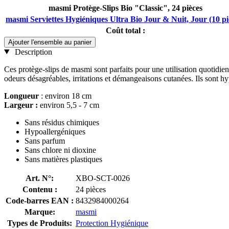
masmi Protège-Slips Bio "Classic", 24 pièces
masmi Serviettes Hygiéniques Ultra Bio Jour & Nuit, Jour (10 pi
Coût total :
Ajouter l'ensemble au panier
Description
Ces protège-slips de masmi sont parfaits pour une utilisation quotidienn
odeurs désagréables, irritations et démangeaisons cutanées. Ils sont hy
Longueur
: environ 18 cm
Largeur :
environ 5,5 - 7 cm
Sans résidus chimiques
Hypoallergéniques
Sans parfum
Sans chlore ni dioxine
Sans matières plastiques
Art. N°:
XBO-SCT-0026
Contenu :
24 pièces
Code-barres EAN :
8432984000264
Marque:
masmi
Types de Produits:
Protection Hygiénique