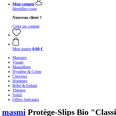
Mon compte
Identifiez-vous
Nouveau client ?
Créer un compte
Mon panier
0,00 €
Marques
Visage
Maquillage
Hygiène & Corps
Cheveux
Hommes
Bébé & Enfant
Thèmes
Soleil
Offres Spéciales
masmi
Protège-Slips Bio "Classi