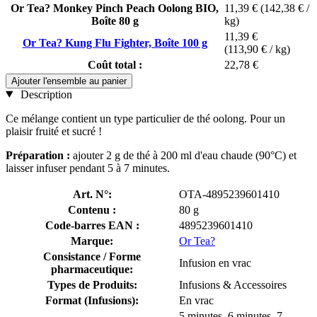
Or Tea? Monkey Pinch Peach Oolong BIO,
11,39 €
(142,38 € /
Boîte 80 g
kg)
11,39 €
Or Tea? Kung Flu Fighter, Boîte 100 g
(113,90 € / kg)
Coût total :
22,78 €
Ajouter l'ensemble au panier
Description
Ce mélange contient un type particulier de thé oolong. Pour un
plaisir fruité et sucré !
Préparation :
ajouter 2 g de thé à 200 ml d'eau chaude (90°C) et
laisser infuser pendant 5 à 7 minutes.
Art. N°:
OTA-4895239601410
Contenu :
80 g
Code-barres EAN :
4895239601410
Marque:
Or Tea?
Consistance / Forme
Infusion en vrac
pharmaceutique:
Types de Produits:
Infusions & Accessoires
Format (Infusions):
En vrac
5 minutes, 6 minutes, 7