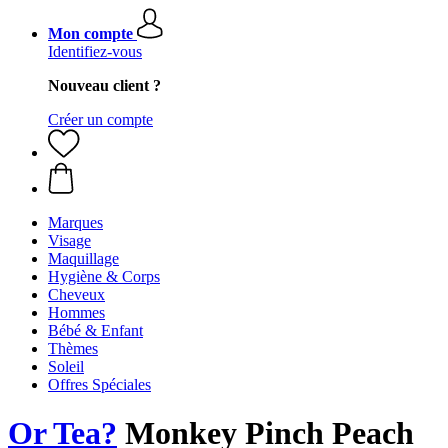
Mon compte
Identifiez-vous
Nouveau client ?
Créer un compte
Marques
Visage
Maquillage
Hygiène & Corps
Cheveux
Hommes
Bébé & Enfant
Thèmes
Soleil
Offres Spéciales
Or Tea?
Monkey Pinch Peach