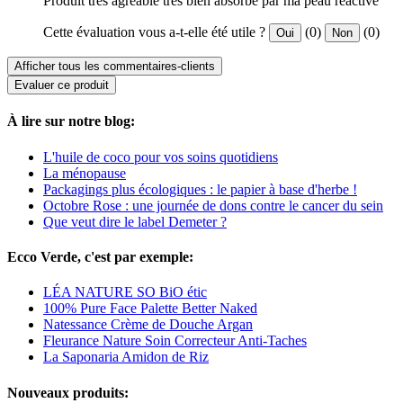
Produit très agréable très bien absorbé par ma peau réactive
Cette évaluation vous a-t-elle été utile ?
(0)
(0)
Oui
Non
Afficher tous les commentaires-clients
Evaluer ce produit
À lire sur notre blog:
L'huile de coco pour vos soins quotidiens
La ménopause
Packagings plus écologiques : le papier à base d'herbe !
Octobre Rose : une journée de dons contre le cancer du sein
Que veut dire le label Demeter ?
Ecco Verde, c'est par exemple:
LÉA NATURE SO BiO étic
100% Pure Face Palette Better Naked
Natessance Crème de Douche Argan
Fleurance Nature Soin Correcteur Anti-Taches
La Saponaria Amidon de Riz
Nouveaux produits: