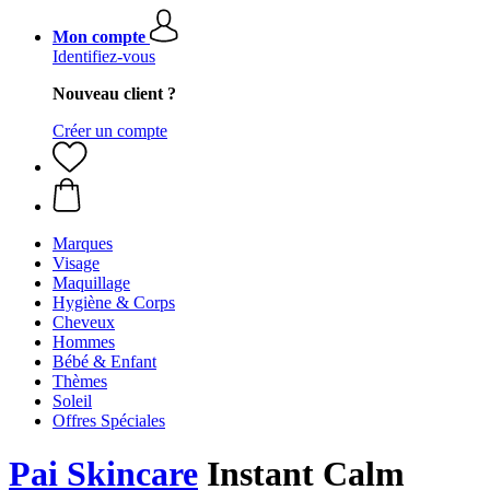
Mon compte
Identifiez-vous
Nouveau client ?
Créer un compte
Marques
Visage
Maquillage
Hygiène & Corps
Cheveux
Hommes
Bébé & Enfant
Thèmes
Soleil
Offres Spéciales
Pai Skincare
Instant Calm