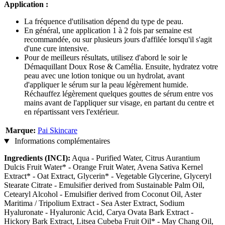
Application :
La fréquence d'utilisation dépend du type de peau.
En général, une application 1 à 2 fois par semaine est
recommandée, ou sur plusieurs jours d'affilée lorsqu'il s'agit
d'une cure intensive.
Pour de meilleurs résultats, utilisez d'abord le soir le
Démaquillant Doux Rose & Camélia. Ensuite, hydratez votre
peau avec une lotion tonique ou un hydrolat, avant
d'appliquer le sérum sur la peau légèrement humide.
Réchauffez légèrement quelques gouttes de sérum entre vos
mains avant de l'appliquer sur visage, en partant du centre et
en répartissant vers l'extérieur.
Marque:
Pai Skincare
Informations complémentaires
Ingredients (INCI):
Aqua - Purified Water, Citrus Aurantium
Dulcis Fruit Water* - Orange Fruit Water, Avena Sativa Kernel
Extract* - Oat Extract, Glycerin* - Vegetable Glycerine, Glyceryl
Stearate Citrate - Emulsifier derived from Sustainable Palm Oil,
Cetearyl Alcohol - Emulsifier derived from Coconut Oil, Aster
Maritima / Tripolium Extract - Sea Aster Extract, Sodium
Hyaluronate - Hyaluronic Acid, Carya Ovata Bark Extract -
Hickory Bark Extract, Litsea Cubeba Fruit Oil* - May Chang Oil,