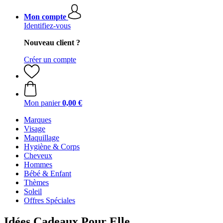
Mon compte
Identifiez-vous
Nouveau client ?
Créer un compte
Mon panier
0,00 €
Marques
Visage
Maquillage
Hygiène & Corps
Cheveux
Hommes
Bébé & Enfant
Thèmes
Soleil
Offres Spéciales
Idées Cadeaux Pour Elle