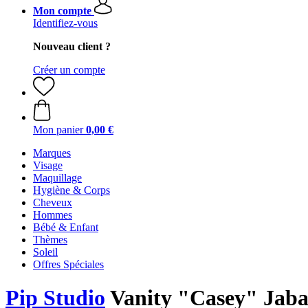
Mon compte
Identifiez-vous
Nouveau client ?
Créer un compte
Mon panier
0,00 €
Marques
Visage
Maquillage
Hygiène & Corps
Cheveux
Hommes
Bébé & Enfant
Thèmes
Soleil
Offres Spéciales
Pip Studio
Vanity "Casey" Jabal