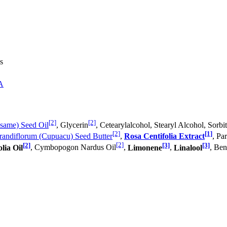
s
A
[2]
[2]
same) Seed Oil
, Glycerin
, Cetearylalcohol, Stearyl Alcohol, Sorbi
[2]
[1]
andiflorum (Cupuacu) Seed Butter
,
Rosa Centifolia Extract
, Pa
[2]
[2]
[3]
[3]
lia Oil
, Cymbopogon Nardus Oil
,
Limonene
,
Linalool
, Ben