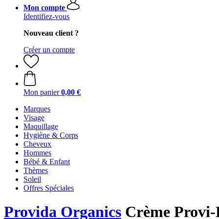
Mon compte
Identifiez-vous
Nouveau client ?
Créer un compte
Mon panier
0,00 €
Marques
Visage
Maquillage
Hygiène & Corps
Cheveux
Hommes
Bébé & Enfant
Thèmes
Soleil
Offres Spéciales
Provida Organics
Crème Provi-