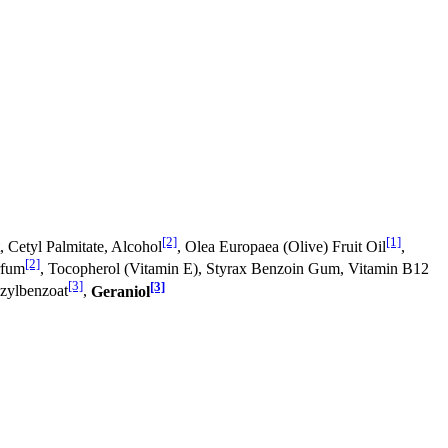
[2]
[1]
t, Cetyl Palmitate, Alcohol
, Olea Europaea (Olive) Fruit Oil
,
[2]
rfum
, Tocopherol (Vitamin E), Styrax Benzoin Gum, Vitamin B12
[3]
[3]
zylbenzoat
,
Geraniol