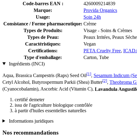
Code-barres EAN :
4260009214839
Marque:
Provida Organics
Usage:
Soin 24h
Consistance / Forme pharmaceutique:
Crème
Types de Produits:
Visage - Soins & Crèmes
Types de Peau:
Peaux Irritées, Peaux Sèche
Caractéristiques:
Vegan
Certifications:
PETA Cruelty Free
,
ICAD
Type d'emballage:
Carton, Tube
Ingrédients (INCI)
[1]
Aqua, Brassica Campestris (Raps) Seed Oil
,
Sesamum Indicum (Se
[2]
Cetyl Alcohol, Butyrospermum Parkii (Shea) Butter
,
Theobroma Gr
(Cyanocobalamin), Ascorbic Acid (Vitamin C),
Lavandula Angustifo
certifié demeter
issu de l'agriculture biologique contrôlée
à partir d'huiles essentielles naturelles
Informations juridiques
Nos recommandations