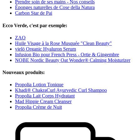
Prendre soin de ses mains - Nos conseils
Éponges naturelles de Cose della Natura
Carbon Star de Pai
Ecco Verde, c'est par exemple:
ZAO
Huile Visage à la Rose Musquée "Clean Beauty"
vielö Organic Hyaluron Serum
Infusion Bio pour French Press - Ortie & Gingembre
NOBE Nordic Beauty Oat Wonder® Calming Moisturizer
Nouveaux produits:
Propolia Lotion Tonique
Khadi® ChakraCurl Ayurvedic Curl Shampoo
Propolia Lait Corps Hydratant
Mad Hippie Cream Cleanser
Propolia Crème de Nuit