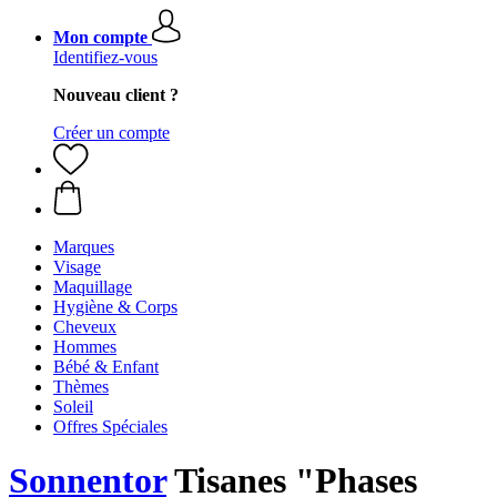
Mon compte
Identifiez-vous
Nouveau client ?
Créer un compte
Marques
Visage
Maquillage
Hygiène & Corps
Cheveux
Hommes
Bébé & Enfant
Thèmes
Soleil
Offres Spéciales
Sonnentor
Tisanes "Phases