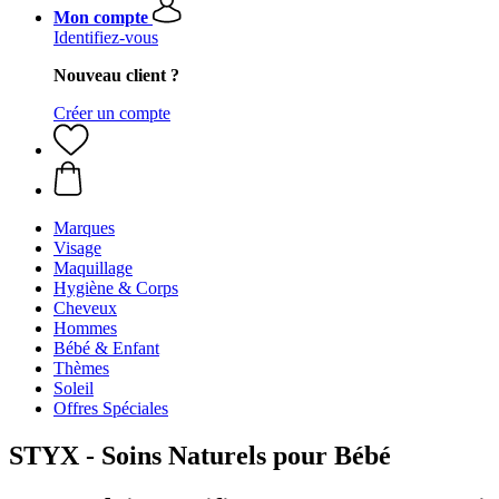
Mon compte
Identifiez-vous
Nouveau client ?
Créer un compte
Marques
Visage
Maquillage
Hygiène & Corps
Cheveux
Hommes
Bébé & Enfant
Thèmes
Soleil
Offres Spéciales
STYX - Soins Naturels pour Bébé