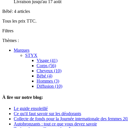
Livraison jusqu'au 17 août
Bébé: 4 articles
Tous les prix TTC.
Filtres
Thèmes :
Marques
STYX
Visage (41)
Corps (56)
Cheveux (10)
Bébé (4)
Hommes (3)
Diffusion (10)
À lire sur notre blog:
Le guide ensoleillé
Ce qu'il faut savoir sur les déodorants
Collecte de fonds pour la Journée internationale des femmes 2
Autobronzants : tout ce que vous devez savoir