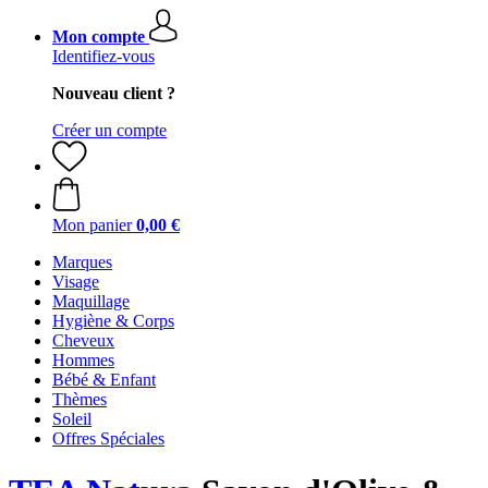
Mon compte
Identifiez-vous
Nouveau client ?
Créer un compte
Mon panier
0,00 €
Marques
Visage
Maquillage
Hygiène & Corps
Cheveux
Hommes
Bébé & Enfant
Thèmes
Soleil
Offres Spéciales