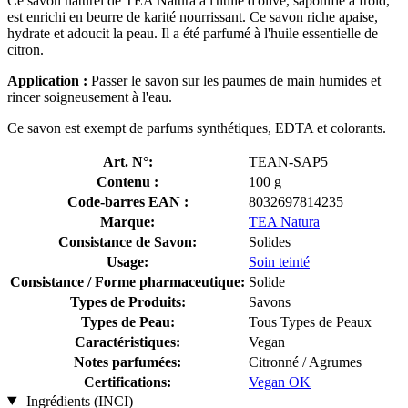
Ce savon naturel de TEA Natura à l'huile d'olive, saponifié à froid,
est enrichi en beurre de karité nourrissant. Ce savon riche apaise,
hydrate et adoucit la peau. Il a été parfumé à l'huile essentielle de
citron.
Application :
Passer le savon sur les paumes de main humides et
rincer soigneusement à l'eau.
Ce savon est exempt de parfums synthétiques, EDTA et colorants.
Art. N°:
TEAN-SAP5
Contenu :
100 g
Code-barres EAN :
8032697814235
Marque:
TEA Natura
Consistance de Savon:
Solides
Usage:
Soin teinté
Consistance / Forme pharmaceutique:
Solide
Types de Produits:
Savons
Types de Peau:
Tous Types de Peaux
Caractéristiques:
Vegan
Notes parfumées:
Citronné / Agrumes
Certifications:
Vegan OK
Ingrédients (INCI)