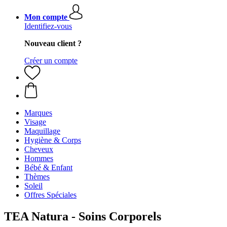
Mon compte
Identifiez-vous
Nouveau client ?
Créer un compte
Marques
Visage
Maquillage
Hygiène & Corps
Cheveux
Hommes
Bébé & Enfant
Thèmes
Soleil
Offres Spéciales
TEA Natura - Soins Corporels