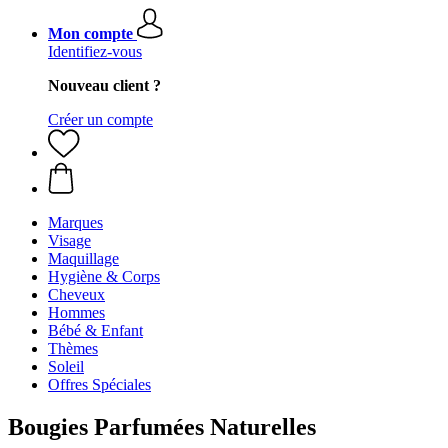
Mon compte
Identifiez-vous
Nouveau client ?
Créer un compte
Marques
Visage
Maquillage
Hygiène & Corps
Cheveux
Hommes
Bébé & Enfant
Thèmes
Soleil
Offres Spéciales
Bougies Parfumées Naturelles