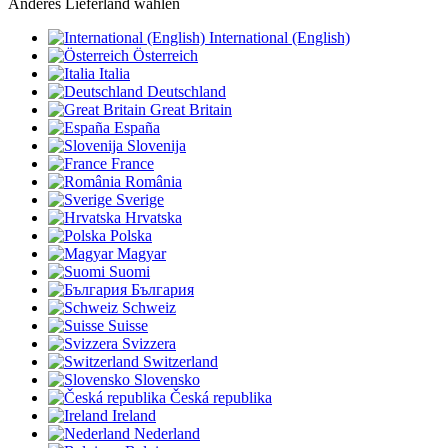
Anderes Lieferland wählen
International (English)
Österreich
Italia
Deutschland
Great Britain
España
Slovenija
France
România
Sverige
Hrvatska
Polska
Magyar
Suomi
България
Schweiz
Suisse
Svizzera
Switzerland
Slovensko
Česká republika
Ireland
Nederland