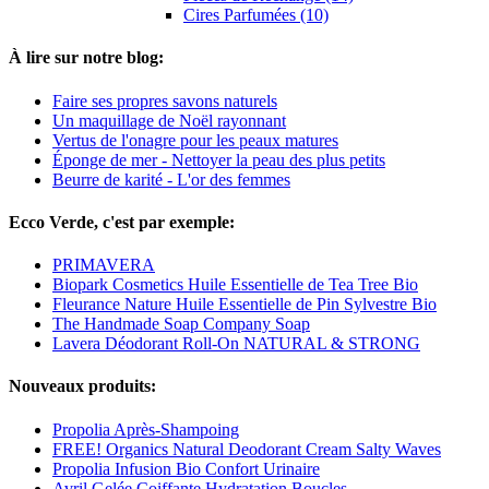
Cires Parfumées (10)
À lire sur notre blog:
Faire ses propres savons naturels
Un maquillage de Noël rayonnant
Vertus de l'onagre pour les peaux matures
Éponge de mer - Nettoyer la peau des plus petits
Beurre de karité - L'or des femmes
Ecco Verde, c'est par exemple:
PRIMAVERA
Biopark Cosmetics Huile Essentielle de Tea Tree Bio
Fleurance Nature Huile Essentielle de Pin Sylvestre Bio
The Handmade Soap Company Soap
Lavera Déodorant Roll-On NATURAL & STRONG
Nouveaux produits:
Propolia Après-Shampoing
FREE! Organics Natural Deodorant Cream Salty Waves
Propolia Infusion Bio Confort Urinaire
Avril Gelée Coiffante Hydratation Boucles