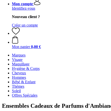
Mon compte
Identifiez-vous
Nouveau client ?
Créer un compte
Mon panier
0,00 €
Marques
Visage
Maquillage
Hygiène & Corps
Cheveux
Hommes
Bébé & Enfant
Thèmes
Soleil
Offres Spéciales
Ensembles Cadeaux de Parfums d'Ambianc