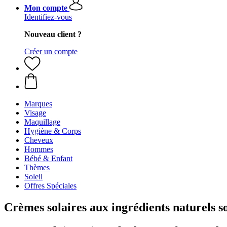
Mon compte
Identifiez-vous
Nouveau client ?
Créer un compte
Marques
Visage
Maquillage
Hygiène & Corps
Cheveux
Hommes
Bébé & Enfant
Thèmes
Soleil
Offres Spéciales
Crèmes solaires aux ingrédients naturels so