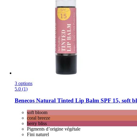
3 options
5.0 (1)
Benecos
Natural Tinted Lip Balm SPF 15, soft bl
soft bloom
coral breeze
berry bliss
Pigments d’origine végétale
Fini naturel