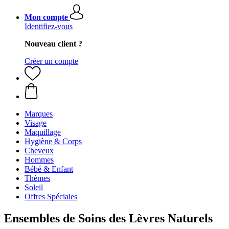
Mon compte
Identifiez-vous
Nouveau client ?
Créer un compte
Marques
Visage
Maquillage
Hygiène & Corps
Cheveux
Hommes
Bébé & Enfant
Thèmes
Soleil
Offres Spéciales
Ensembles de Soins des Lèvres Naturels