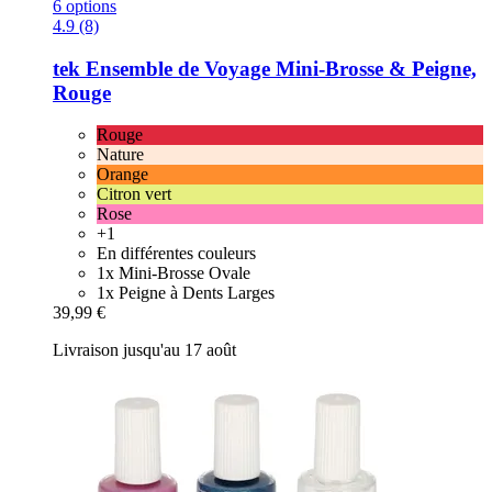
6 options
4.9 (8)
tek
Ensemble de Voyage Mini-​Brosse & Peigne,
Rouge
Rouge
Nature
Orange
Citron vert
Rose
+1
En différentes couleurs
1x Mini-Brosse Ovale
1x Peigne à Dents Larges
39,99 €
Livraison jusqu'au 17 août