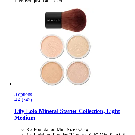
Livraison jusqu'au 17 août
3 options
4.4 (342)
Lily Lolo
Mineral Starter Collection, Light
Medium
3 x Foundation Mini Size 0,75 g
1 x Finishing Powder "Flawless Silk" Mini Size 0,5 g